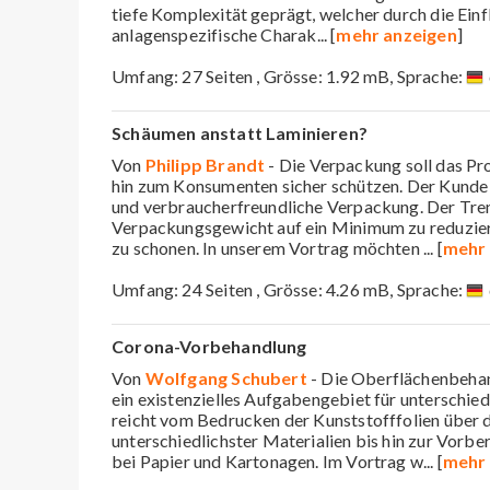
tiefe Komplexität geprägt, welcher durch die Einf
anlagenspezifische Charak
... [
mehr anzeigen
]
Umfang: 27 Seiten , Grösse: 1.92 mB, Sprache:
Schäumen anstatt Laminieren?
Von
Philipp Brandt
- Die Verpackung soll das Pr
hin zum Konsumenten sicher schützen. Der Kunde 
und verbraucherfreundliche Verpackung. Der Tren
Verpackungsgewicht auf ein Minimum zu reduzie
zu schonen. In unserem Vortrag möchten
... [
mehr 
Umfang: 24 Seiten , Grösse: 4.26 mB, Sprache:
Corona-Vorbehandlung
Von
Wolfgang Schubert
- Die Oberflächenbehan
ein existenzielles Aufgabengebiet für unterschi
reicht vom Bedrucken der Kunststofffolien über 
unterschiedlichster Materialien bis hin zur Vorb
bei Papier und Kartonagen. Im Vortrag w
... [
mehr 