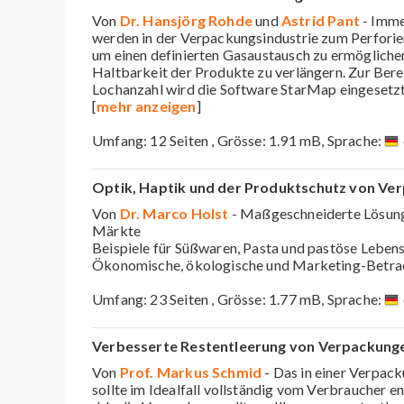
Von
Dr. Hansjörg Rohde
und
Astrid Pant
- Imme
werden in der Verpackungsindustrie zum Perforier
um einen definierten Gasaustausch zu ermögliche
Haltbarkeit der Produkte zu verlängern. Zur Ber
Lochanzahl wird die Software StarMap eingesetzt
[
mehr anzeigen
]
Umfang: 12 Seiten , Grösse: 1.91 mB, Sprache:
Optik, Haptik und der Produktschutz von Ver
Von
Dr. Marco Holst
- Maßgeschneiderte Lösunge
Märkte
Beispiele für Süßwaren, Pasta und pastöse Leben
Ökonomische, ökologische und Marketing-Betra
Umfang: 23 Seiten , Grösse: 1.77 mB, Sprache:
Verbesserte Restentleerung von Verpackung
Von
Prof. Markus Schmid
- Das in einer Verpac
sollte im Idealfall vollständig vom Verbraucher