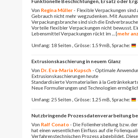
Funktionelle Beschichtungen, Ersatz oder Er
Von
Regina Müller
- Flexible Verpackungen sind 
Gebrauch nicht mehr wegzudenken. Mit Ausnahme
Verpackungsbranche sind sich die Endverbraucher 
Vorteile flexibler Verpackungen nicht bewusst. Ei
Lebensmittel Verpackungen rückt im
... [
mehr an
Umfang: 18 Seiten , Grösse: 1.59 mB, Sprache:
Extrusionskaschierung in neuem Glanz
Von
Dr. Eva-Maria Kupsch
- Optimale Anwendun
Extrusionskaschierungen heute
Standardisierte Vormaterialien à la Getränkekart
Neue Formulierungen und Technologien ermöglic
Umfang: 25 Seiten , Grösse: 1.25 mB, Sprache:
Nutzbringende Prozessdatenverarbeitung be
Von
Ralf Conato
- Die Folienherstellung bzw. d
hat einen wesentlichen Einfluss auf die Folienqual
Verfahrenstechnischen Prozess abgebildet. Dieser