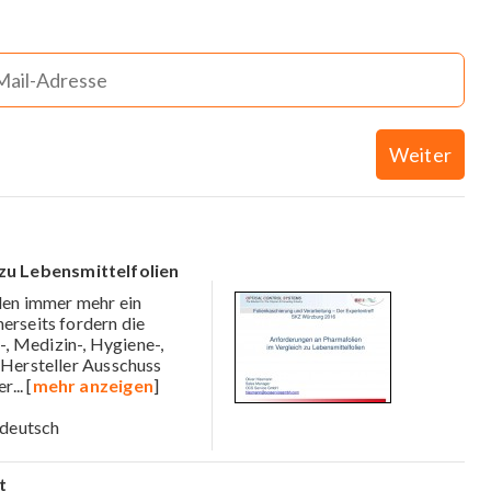
Weiter
zu Lebensmittelfolien
den immer mehr ein
erseits fordern die
, Medizin-, Hygiene-,
 Hersteller Ausschuss
er
... [
mehr anzeigen
]
deutsch
t