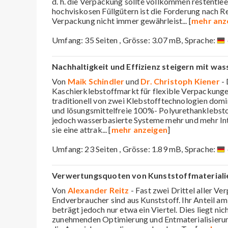
d. h. die Verpackung sollte vollkommen restentlee
hochviskosen Füllgütern ist die Forderung nach R
Verpackung nicht immer gewährleist
... [
mehr anz
Umfang: 35 Seiten , Grösse: 3.07 mB, Sprache:
Nachhaltigkeit und Effizienz steigern mit wa
Von
Maik Schindler
und
Dr. Christoph Kiener
- 
Kaschierklebstoffmarkt für flexible Verpackunge
traditionell von zwei Klebstofftechnologien domin
und lösungsmittelfreie 100%- Polyurethanklebsto
jedoch wasserbasierte Systeme mehr und mehr In
sie eine attrak
... [
mehr anzeigen
]
Umfang: 23 Seiten , Grösse: 1.89 mB, Sprache:
Verwertungsquoten von Kunststoffmateriali
Von
Alexander Reitz
- Fast zwei Drittel aller Ve
Endverbraucher sind aus Kunststoff. Ihr Anteil 
beträgt jedoch nur etwa ein Viertel. Dies liegt nic
zunehmenden Optimierung und Entmaterialisierun