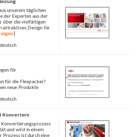
gänzung
aus unserem täglichen
 der Experten aus der
über die vielfältigen
n attraktives Design für
zeigen
]
deutsch
gen für
on für die Flexpacker?
hen neue Produkte
deutsch
i Konvertern
er Konvertierungsprozess
ität und wird in einem
 Prozess ist durch eine