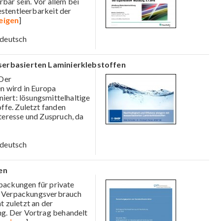
rbar sein. Vor allem bei
estentleerbarkeit der
eigen
]
deutsch
sserbasierten Laminierklebstoffen
Der
n wird in Europa
iert: lösungsmittelhaltige
ffe. Zuletzt fanden
teresse und Zuspruch, da
deutsch
en
rpackungen für private
am Verpackungsverbrauch
ht zuletzt an der
g. Der Vortrag behandelt