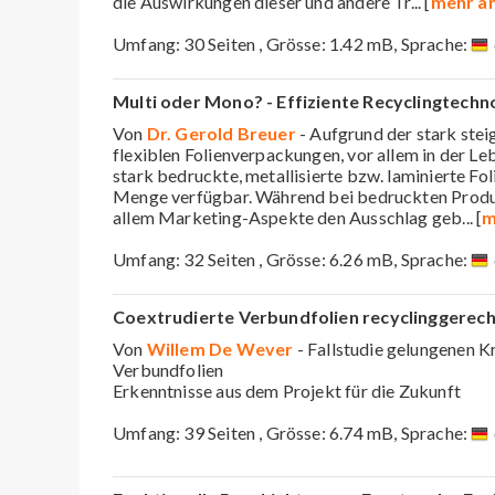
die Auswirkungen dieser und andere Tr
... [
mehr a
Umfang: 30 Seiten , Grösse: 1.42 mB, Sprache:
Multi oder Mono? - Effiziente Recyclingtech
Von
Dr. Gerold Breuer
- Aufgrund der stark ste
flexiblen Folienverpackungen, vor allem in der Leb
stark bedruckte, metallisierte bzw. laminierte Fol
Menge verfügbar. Während bei bedruckten Prod
allem Marketing-Aspekte den Ausschlag geb
... [
m
Umfang: 32 Seiten , Grösse: 6.26 mB, Sprache:
Coextrudierte Verbundfolien recyclinggerech
Von
Willem De Wever
- Fallstudie gelungenen K
Verbundfolien
Erkenntnisse aus dem Projekt für die Zukunft
Umfang: 39 Seiten , Grösse: 6.74 mB, Sprache: