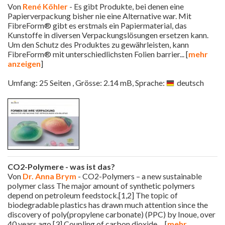
Von
René Köhler
- Es gibt Produkte, bei denen eine
Papierverpackung bisher nie eine Alternative war. Mit
FibreForm® gibt es erstmals ein Papiermaterial, das
Kunstoffe in diversen Verpackungslösungen ersetzen kann.
Um den Schutz des Produktes zu gewährleisten, kann
FibreForm® mit unterschiedlichsten Folien barrier
... [
mehr
anzeigen
]
Umfang: 25 Seiten , Grösse: 2.14 mB, Sprache:
deutsch
CO2-Polymere - was ist das?
Von
Dr. Anna Brym
- CO2-Polymers – a new sustainable
polymer class The major amount of synthetic polymers
depend on petroleum feedstock.[1,2] The topic of
biodegradable plastics has drawn much attention since the
discovery of poly(propylene carbonate) (PPC) by Inoue, over
40 years ago.[3] Coupling of carbon dioxide
... [
mehr