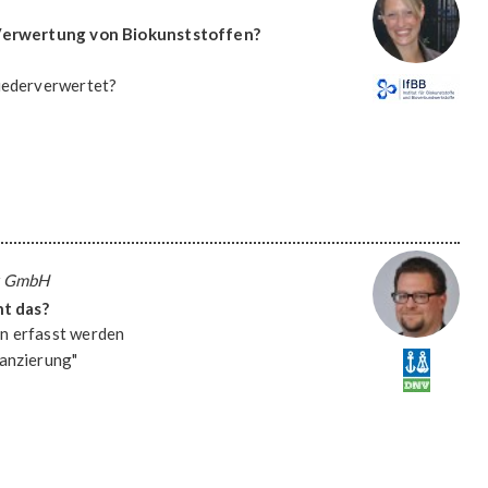
Verwertung von Biokunststoffen?
wiederverwertet?
y GmbH
ht das?
n erfasst werden
lanzierung"