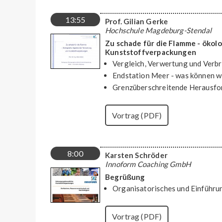
13:55
Prof. Gilian Gerke
Hochschule Magdeburg-Stendal
Zu schade für die Flamme - öko
Kunststoffverpackungen
Vergleich, Verwertung und Verb
Endstation Meer - was können wi
Grenzüberschreitende Herausfor
Vortrag (PDF)
8:00
Karsten Schröder
Innoform Coaching GmbH
Begrüßung
Organisatorisches und Einführu
Vortrag (PDF)