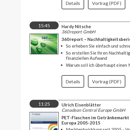
Details
Vortrag (PDF)
15:45
Hardy Nitsche
360report GmbH
360report – Nachhaltigkeitsber
So erheben Sie einfach und schne
So erstellen Sie Ihren Nachhalti
finanziellen Aufwand
Warum soll ich überhaupt einen N
Details
Vortrag (PDF)
11:25
Ulrich Eisenblätter
Canadean Central Europe GmbH
PET-Flaschen im Getränkemarkt 
Europa 2005-2015
Marktentwicklung seit 2005 - V