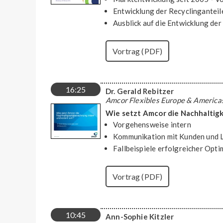
Entwicklung der Recyclinganteil
Ausblick auf die Entwicklung de
Vortrag (PDF)
16:25
Dr. Gerald Rebitzer
Amcor Flexibles Europe & Americas
Wie setzt Amcor die Nachhaltig
Vorgehensweise intern
Kommunikation mit Kunden und 
Fallbeispiele erfolgreicher Opt
Vortrag (PDF)
10:45
Ann-Sophie Kitzler