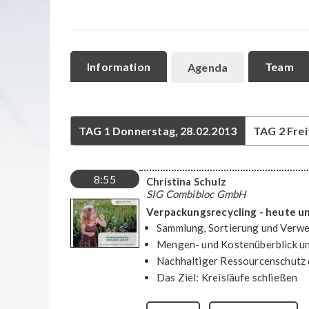
Information
Team
Agenda
TAG 1
Donnerstag, 28.02.2013
TAG 2
Frei
8:55
Christina Schulz
SIG Combibloc GmbH
Verpackungsrecycling - heute u
Sammlung, Sortierung und Verw
Mengen- und Kostenüberblick u
Nachhaltiger Ressourcenschutz 
Das Ziel: Kreisläufe schließen