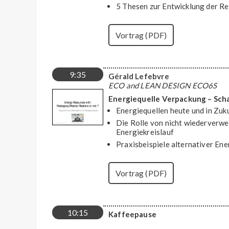
5 Thesen zur Entwicklung der R
Vortrag (PDF)
9:35
Gérald Lefebvre
ECO and LEAN DESIGN ECO6S
Energiequelle Verpackung – Scha
Energiequellen heute und in Zuk
Die Rolle von nicht wiederverw
Energiekreislauf
Praxisbeispiele alternativer En
Vortrag (PDF)
10:15
Kaffeepause