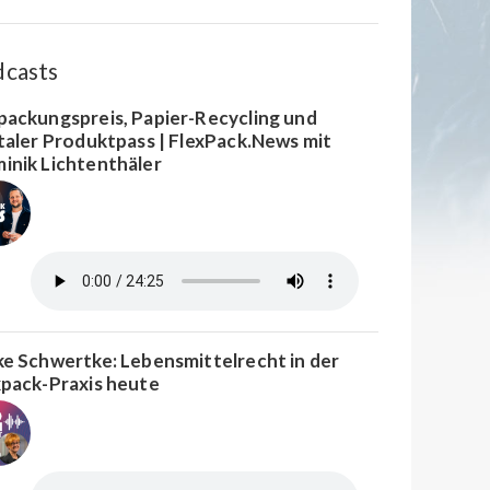
dcasts
packungspreis, Papier-Recycling und
italer Produktpass | FlexPack.News mit
inik Lichtenthäler
ke Schwertke: Lebensmittelrecht in der
xpack-Praxis heute