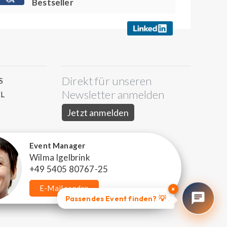
Bestseller
Direkt für unseren
S
Newsletter anmelden
L
Jetzt anmelden
Event Manager
Wilma Igelbrink
+49 5405 80767-25
E-Mail senden
×
Passendes Event finden? 💡