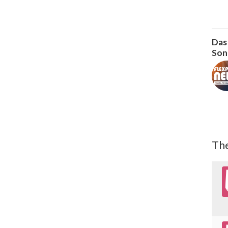
Das
Son
The