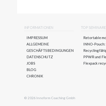
INFORMATIONEN
TOP SEMINAR
IMPRESSUM
Retortable mo
ALLGEMEINE
INNO-Pouch: S
GESCHÄFTSBEDINGUNGEN
Recyclingfähig
DATENSCHUTZ
PPWR und Flex
JOBS
Flexpack recyc
BLOG
CHRONIK
© 2026 Innoform Coaching Gmbh