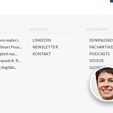
E
KONTAKT
MEDIATHEK
no-materi...
LINKEDIN
DOWNLOAD
mart Pouc...
NEWSLETTER
FACHARTIKE
keit nac...
KONTAKT
PODCASTS
pack A: R...
VIDEOS
lingfähi...
GLOSSAR