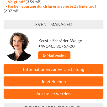
-
Voigt.pdf
(3.54 mB)
-
Farbeinsparung durch lasergravierte Zylinder.pdf
(2.07 mB)
EVENT MANAGER
Kerstin Schröder-Welge
+49 5405 80767-20
E-Mail senden
Informationen zur Veranstaltung
Jetzt Buchen
Aussteller werden