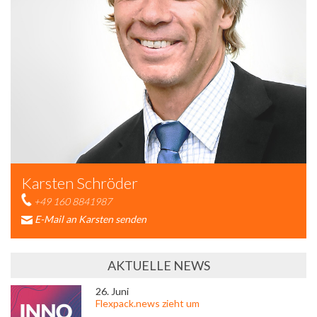
Karsten Schröder
+49 160 8841987
E-Mail an Karsten senden
AKTUELLE NEWS
26. Juni
Flexpack.news zieht um