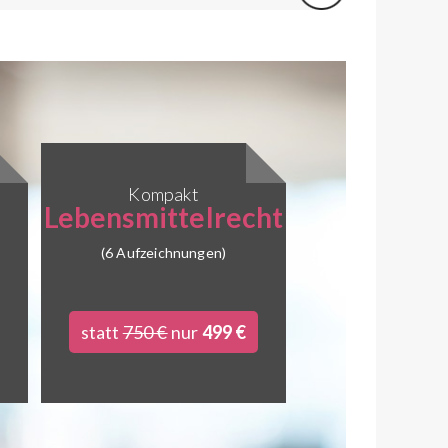
Kompakt
Lebensmittelrecht
(6 Aufzeichnungen)
statt
750 €
nur
499 €