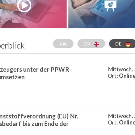
erblick
Alle
EN
DE
Erzeugers unter der PPWR -
Mittwoch, 2
Ort:
Onlin
 umsetzen
nststoffverordnung (EU) Nr.
Mittwoch, 
Ort:
Onlin
bedarf bis zum Ende der