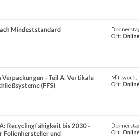
nach Mindeststandard
Donnerstag
Ort:
Onlin
n Verpackungen - Teil A: Vertikale
Mittwoch, 
Ort:
Onlin
schließsysteme (FFS)
: Recyclingfähigkeit bis 2030 -
Donnerstag
Ort:
Onlin
 Folienhersteller und -