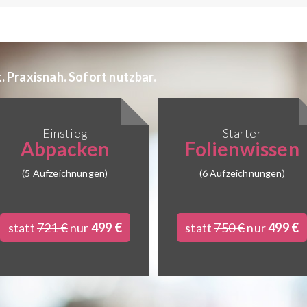
 Praxisnah. Sofort nutzbar.
Einstieg
Starter
Abpacken
Folienwissen
(5 Aufzeichnungen)
(6 Aufzeichnungen)
statt
721 €
nur
499 €
statt
750 €
nur
499 €