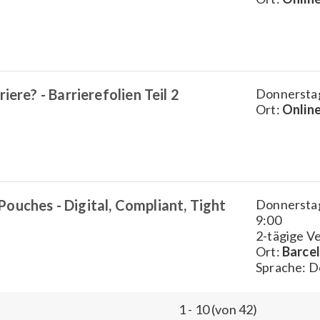
iere? - Barrierefolien Teil 2
Donnerstag,
Ort:
Onlin
uches - Digital, Compliant, Tight
Donnerstag,
9:00
2-tägige V
Ort:
Barce
Sprache: D
1 - 10 (von 42)