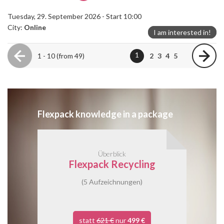
Tuesday, 29. September 2026 - Start 10:00
City:
Online
I am interested in!
1
1 - 10 (from 49)
2
3
4
5
Flexpack knowledge in a package
Überblick
Flexpack Recycling
(5 Aufzeichnungen)
statt
621 €
nur
499 €