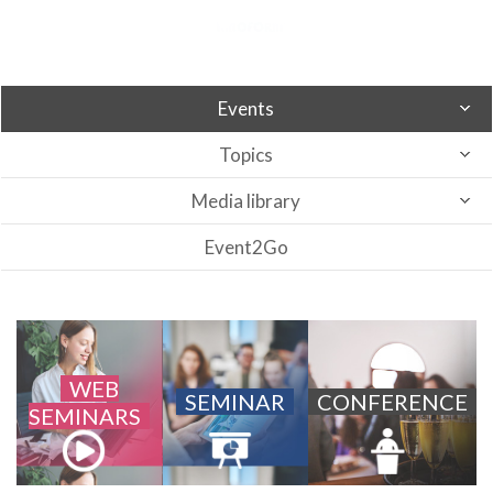
Events
Topics
Media library
Event2Go
WEB
SEMINAR
CONFERENCE
SEMINARS