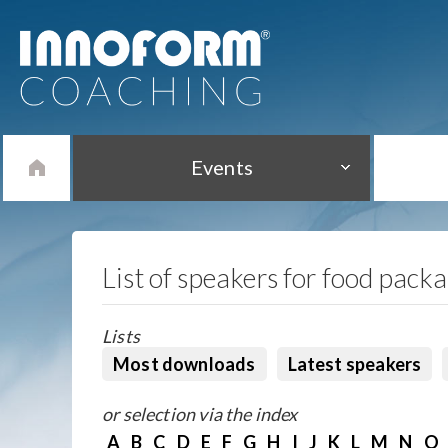
Events
List of speakers for food pack
Lists
Most downloads
Latest speakers
or selection via the index
A
B
C
D
E
F
G
H
I
J
K
L
M
N
O