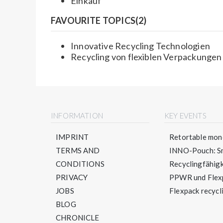
Einkauf
FAVOURITE TOPICS(2)
Innovative Recycling Technologien
Recycling von flexiblen Verpackungen
INFORMATION
KEY EVENTS
IMPRINT
Retortable mono
TERMS AND
INNO-Pouch: Sm
CONDITIONS
Recyclingfähigke
PRIVACY
PPWR und Flexpa
JOBS
Flexpack recycli
BLOG
CHRONICLE