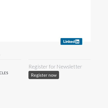
Y
Register for Newsletter
S
CLES
Register now