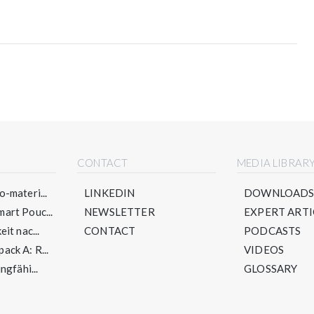
CONTACT
MEDIA LIBRAR
-materi...
LINKEDIN
DOWNLOAD
art Pouc...
NEWSLETTER
EXPERT ARTI
it nac...
CONTACT
PODCASTS
ck A: R...
VIDEOS
ngfähi...
GLOSSARY