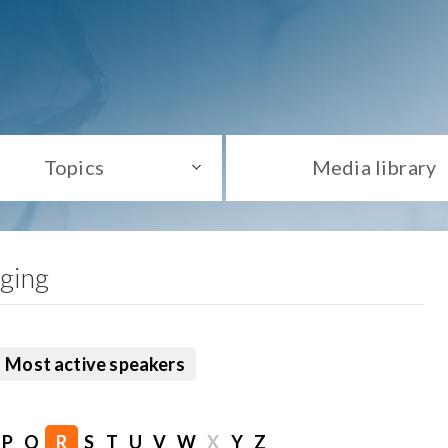
Topics
Media library
aging
Most active speakers
P
Q
R
S
T
U
V
W
X
Y
Z