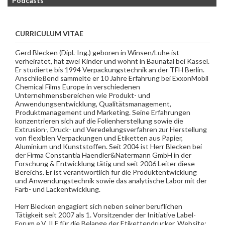
Podcasts
CURRICULUM VITAE
Gerd Blecken (Dipl.-Ing.) geboren in Winsen/Luhe ist
verheiratet, hat zwei Kinder und wohnt in Baunatal bei Kassel.
Er studierte bis 1994 Verpackungstechnik an der TFH Berlin.
Anschließend sammelte er 10 Jahre Erfahrung bei ExxonMobil
Chemical Films Europe in verschiedenen
Unternehmensbereichen wie Produkt- und
Anwendungsentwicklung, Qualitätsmanagement,
Produktmanagement und Marketing. Seine Erfahrungen
konzentrieren sich auf die Folienherstellung sowie die
Extrusion-, Druck- und Veredelungsverfahren zur Herstellung
von flexiblen Verpackungen und Etiketten aus Papier,
Aluminium und Kunststoffen. Seit 2004 ist Herr Blecken bei
der Firma Constantia Haendler&Natermann GmbH in der
Forschung & Entwicklung tätig und seit 2006 Leiter diese
Bereichs. Er ist verantwortlich für die Produktentwicklung
und Anwendungstechnik sowie das analytische Labor mit der
Farb- und Lackentwicklung.
Herr Blecken engagiert sich neben seiner beruflichen
Tätigkeit seit 2007 als 1. Vorsitzender der Initiative Label-
Forum e.V. ILF für die Belange der Etikettendrucker. Website: