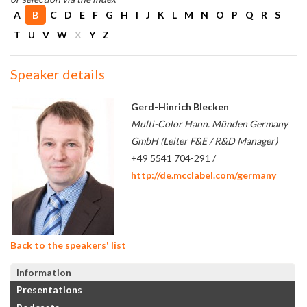
A
B
C
D
E
F
G
H
I
J
K
L
M
N
O
P
Q
R
S
T
U
V
W
X
Y
Z
Speaker details
Gerd-Hinrich Blecken
Multi-Color Hann. Münden Germany
GmbH (Leiter F&E / R&D Manager)
+49 5541 704-291 /
http://de.mcclabel.com/germany
Back to the speakers' list
Information
Presentations