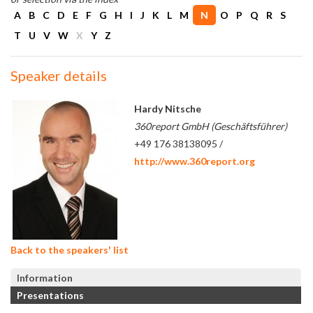
A
B
C
D
E
F
G
H
I
J
K
L
M
N
O
P
Q
R
S
T
U
V
W
X
Y
Z
Speaker details
Hardy Nitsche
360report GmbH (Geschäftsführer)
+49 176 38138095 /
http://www.360report.org
Back to the speakers' list
Information
Presentations