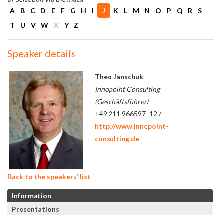
A
B
C
D
E
F
G
H
I
J
K
L
M
N
O
P
Q
R
S
T
U
V
W
X
Y
Z
Speaker details
Theo Janschuk
Innopoint Consulting
(Geschäftsführer)
+49 211 966597–12 /
http://www.innopoint-
consulting.de
Back to the speakers' list
Information
Presentations