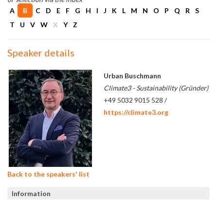
A
B
C
D
E
F
G
H
I
J
K
L
M
N
O
P
Q
R
S
T
U
V
W
X
Y
Z
Speaker details
Urban Buschmann
Climate3 - Sustainability (Gründer)
+49 5032 9015 528 /
https://climate3.org
Back to the speakers' list
Information