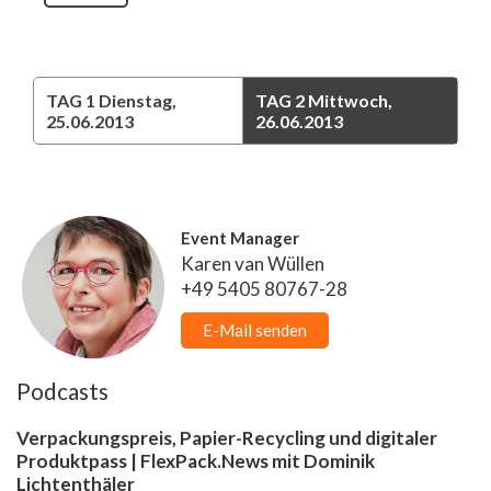
TAG 1
Dienstag,
TAG 2
Mittwoch,
25.06.2013
26.06.2013
Event Manager
Karen van Wüllen
+49 5405 80767-28
E-Mail senden
Podcasts
Verpackungspreis, Papier-Recycling und digitaler
Produktpass | FlexPack.News mit Dominik
Lichtenthäler