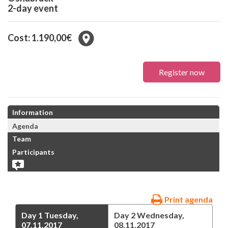
2-day event
Cost: 1.190,00€
Register now
Information
Agenda
Team
Participants
Print agenda
Day 1
Tuesday,
Day 2
Wednesday,
07.11.2017
08.11.2017