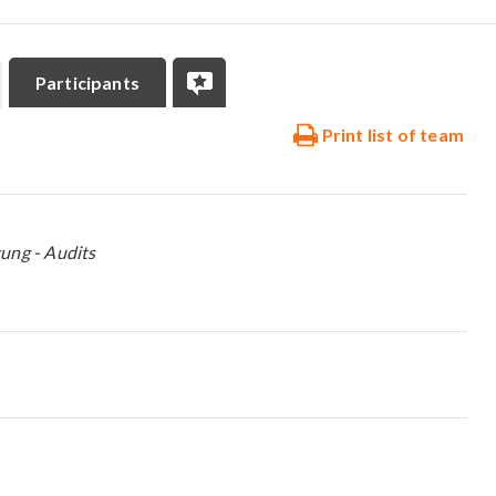
Participants
Print list of team
ung - Audits