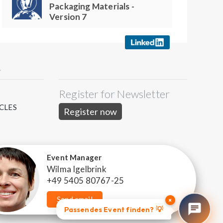
Packaging Materials -
Version 7
Y
Register for Newsletter
S
CLES
Register now
Event Manager
Wilma Igelbrink
+49 5405 80767-25
Send email
×
Passendes Event finden? 💡