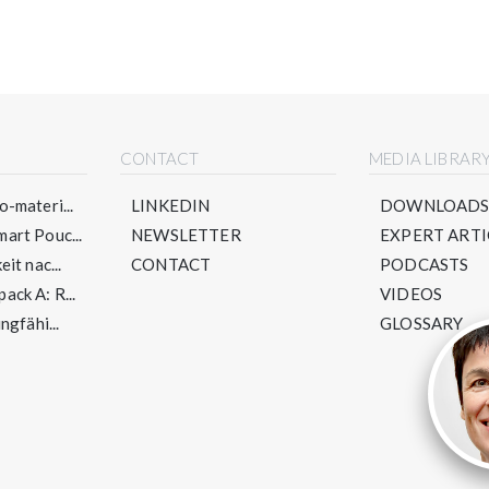
CONTACT
MEDIA LIBRAR
-materi...
LINKEDIN
DOWNLOAD
art Pouc...
NEWSLETTER
EXPERT ARTI
it nac...
CONTACT
PODCASTS
ck A: R...
VIDEOS
ngfähi...
GLOSSARY