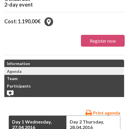
2-day event
Cost: 1.190,00€
Register now
Information
Agenda
Team
Participants
Print agenda
Day 1
Wednesday,
Day 2
Thursday,
27.04.2016
28.04.2016