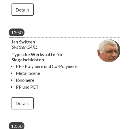
Details
13:50
Jan Switten
Switten SARL
Typische Werkstoffe für
Siegelschichten
PE - Polymere und Co-Polymere
Metallocene
Ionomere
PP und PET
Details
12:50