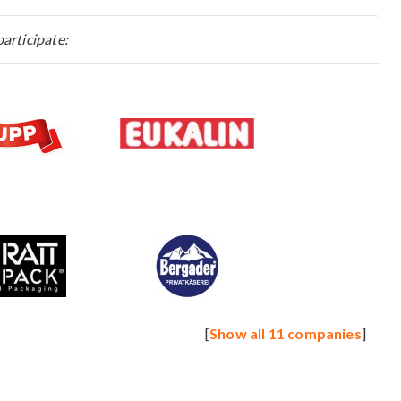
articipate:
[
Show all 11 companies
]