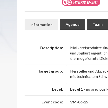
Agenda
Team
Information
Description:
Molkereiprodukte sind
und Joghurt eigentlic
thermogeformte Dickf
Target group:
Hersteller und Abpac
mit technischem Schw
Level:
Level 1
- no previous 
Event code:
VM-06-25