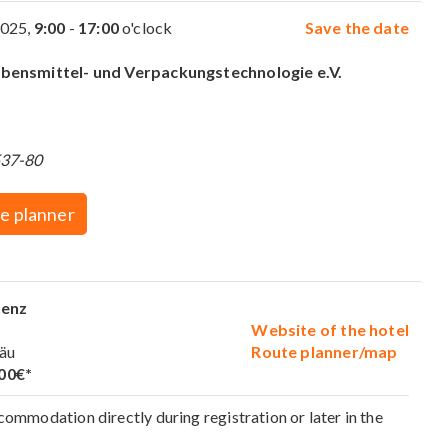
2025,
9:00
-
17:00
o'clock
Save the date
ebensmittel- und Verpackungstechnologie e.V.
537-80
e planner
Lenz
Website of the hotel
gäu
Route planner/map
00€*
ommodation directly during registration or later in the