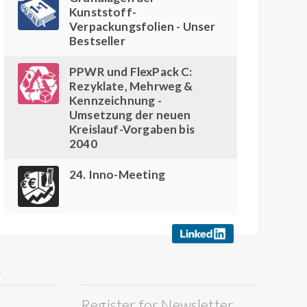
Kunststoff-
Verpackungsfolien - Unser
Bestseller
PPWR und FlexPack C:
Rezyklate, Mehrweg &
Kennzeichnung -
Umsetzung der neuen
Kreislauf-Vorgaben bis
2040
24. Inno-Meeting
Y
Register for Newsletter
S