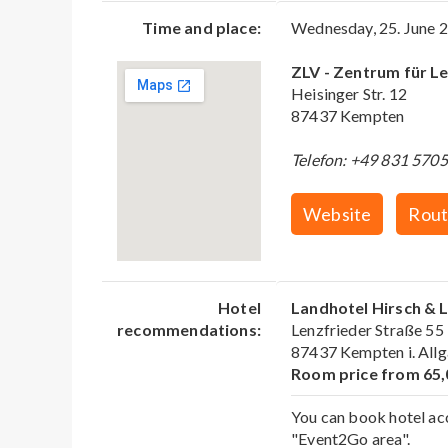
Time and place:
Wednesday, 25. June 
ZLV - Zentrum für L
Heisinger Str. 12
87437 Kempten
Telefon: +49 831 570
Website
Rout
Hotel
Landhotel Hirsch & 
recommendations:
Lenzfrieder Straße 55
87437 Kempten i. All
Room price from 65,
You can book hotel acc
"Event2Go area".