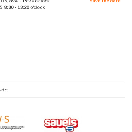
015,
8:30
-
19:30
o'clock
Save the date
5,
8:30
-
13:20
o'clock
ate: