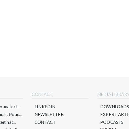
CONTACT
MEDIA LIBRAR
-materi...
LINKEDIN
DOWNLOAD
art Pouc...
NEWSLETTER
EXPERT ARTI
it nac...
CONTACT
PODCASTS