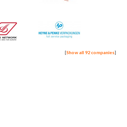
[
Show all 92 companies
]