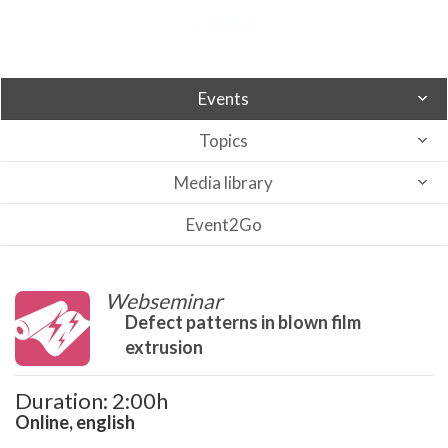
Events
Topics
Media library
Event2Go
Webseminar
Defect patterns in blown film
extrusion
Duration: 2:00h
Online, english