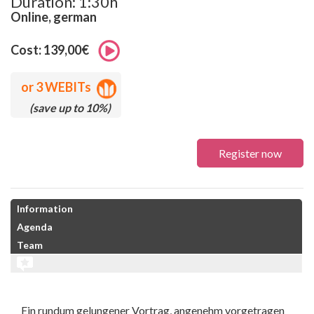
Duration: 1:30h
Online, german
Cost: 139,00€
or
3 WEBITs
(save up to 10%)
Register now
Information
Agenda
Team
Ein rundum gelungener Vortrag, angenehm vorgetragen