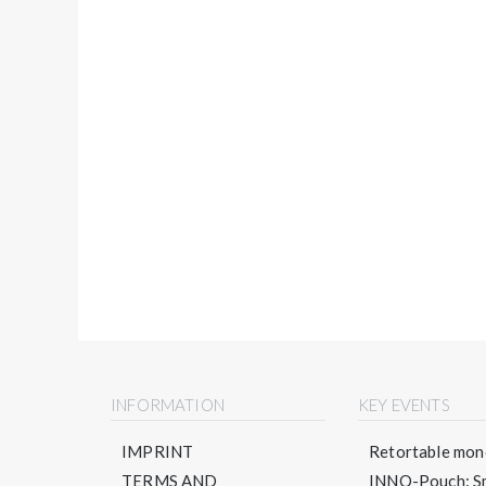
INFORMATION
KEY EVENTS
IMPRINT
Retortable mono
TERMS AND
INNO-Pouch: Sm