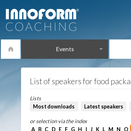
Events
List of speakers for food pack
Lists
Most downloads
Latest speakers
or selection via the index
A
B
C
D
E
F
G
H
I
J
K
L
M
N
O