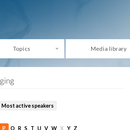
Topics
Media library
aging
Most active speakers
P
Q
R
S
T
U
V
W
X
Y
Z