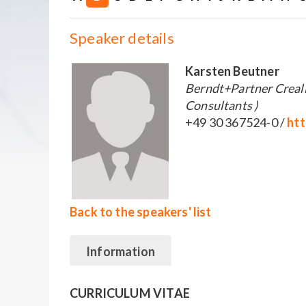
Speaker details
Karsten Beutner
Berndt+Partner Creal
Consultants )
+49 30 367524-0 /
htt
Back to the speakers' list
Information
CURRICULUM VITAE