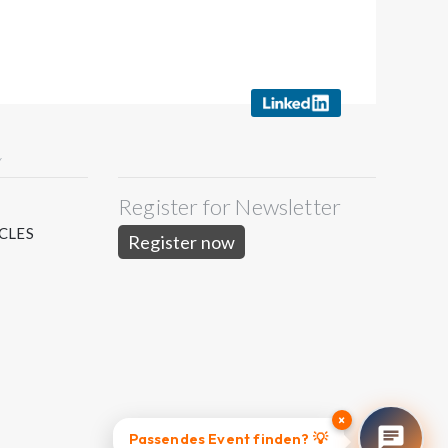
Y
Register for Newsletter
S
CLES
Register now
×
Passendes Event finden? 💡