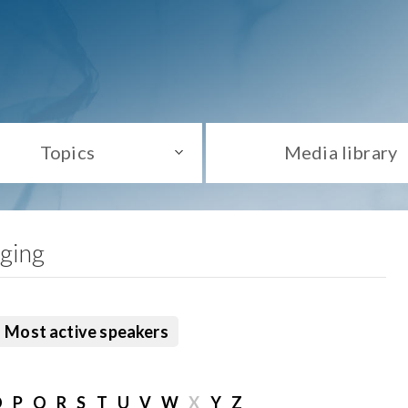
Topics
Media library
aging
Most active speakers
O
P
Q
R
S
T
U
V
W
X
Y
Z