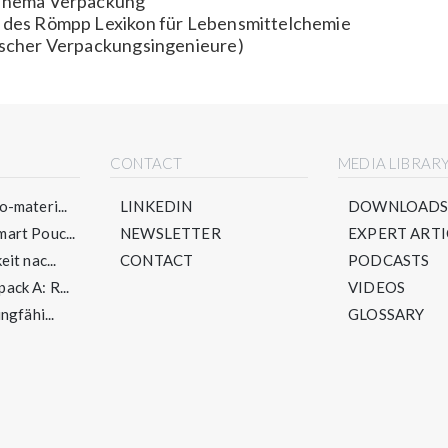
 Thema Verpackung
g des Römpp Lexikon für Lebensmittelchemie
tscher Verpackungsingenieure)
CONTACT
MEDIA LIBRAR
-materi...
LINKEDIN
DOWNLOAD
art Pouc...
NEWSLETTER
EXPERT ARTI
it nac...
CONTACT
PODCASTS
ck A: R...
VIDEOS
ngfähi...
GLOSSARY