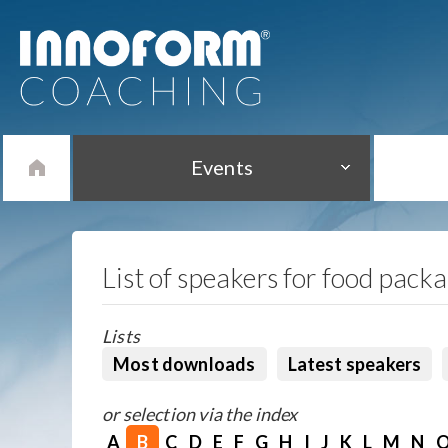
Events
List of speakers for food pack
Lists
Most downloads
Latest speakers
or selection via the index
A
B
C
D
E
F
G
H
I
J
K
L
M
N