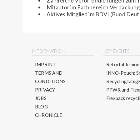
. Zahlreiche Veröffentlichungen zum
. Mitautor im Fachbereich Verpackun
. Aktives Mitglied im BDVI (Bund Deu
INFORMATION
KEY EVENTS
IMPRINT
Retortable mono
TERMS AND
INNO-Pouch: Sm
CONDITIONS
Recyclingfähigke
PRIVACY
PPWR und Flexpa
JOBS
Flexpack recycli
BLOG
CHRONICLE