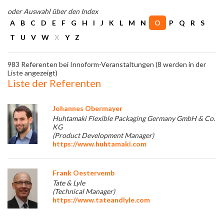
oder Auswahl über den Index
A
B
C
D
E
F
G
H
I
J
K
L
M
N
O
P
Q
R
S
T
U
V
W
X
Y
Z
983 Referenten bei Innoform-Veranstaltungen (8 werden in der
Liste angezeigt)
Liste der Referenten
Johannes Obermayer
Huhtamaki Flexible Packaging Germany GmbH & Co.
KG
(Product Development Manager)
https://www.huhtamaki.com
Frank Oestervemb
Tate & Lyle
(Technical Manager)
https://www.tateandlyle.com