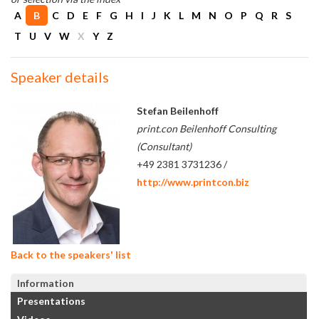
A
B
C
D
E
F
G
H
I
J
K
L
M
N
O
P
Q
R
S
T
U
V
W
X
Y
Z
Speaker details
Stefan Beilenhoff
print.con Beilenhoff Consulting
(Consultant)
+49 2381 3731236 /
http://www.printcon.biz
Back to the speakers' list
Information
Presentations