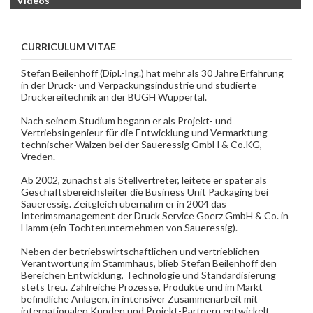
Videos
CURRICULUM VITAE
Stefan Beilenhoff (Dipl.-Ing.) hat mehr als 30 Jahre Erfahrung
in der Druck- und Verpackungsindustrie und studierte
Druckereitechnik an der BUGH Wuppertal.
Nach seinem Studium begann er als Projekt- und
Vertriebsingenieur für die Entwicklung und Vermarktung
technischer Walzen bei der Saueressig GmbH & Co.KG,
Vreden.
Ab 2002, zunächst als Stellvertreter, leitete er später als
Geschäftsbereichsleiter die Business Unit Packaging bei
Saueressig. Zeitgleich übernahm er in 2004 das
Interimsmanagement der Druck Service Goerz GmbH & Co. in
Hamm (ein Tochterunternehmen von Saueressig).
Neben der betriebswirtschaftlichen und vertrieblichen
Verantwortung im Stammhaus, blieb Stefan Beilenhoff den
Bereichen Entwicklung, Technologie und Standardisierung
stets treu. Zahlreiche Prozesse, Produkte und im Markt
befindliche Anlagen, in intensiver Zusammenarbeit mit
internationalen Kunden und Projekt-Partnern entwickelt,