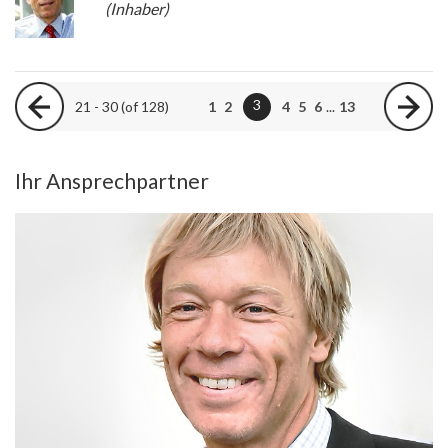
(Inhaber)
3
21 - 30 (of 128)
1
2
4
5
6
...
13
Ihr Ansprechpartner