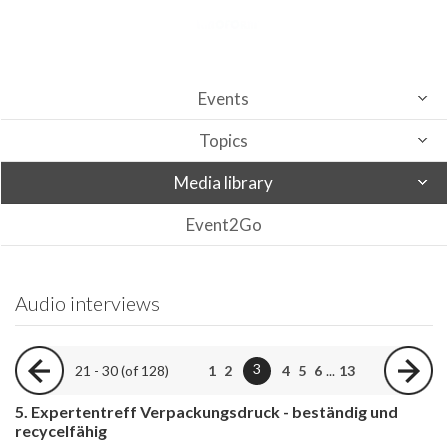
Events
Topics
Media library
Event2Go
Audio interviews
3
21 - 30 (of 128)
1
2
4
5
6
...
13
5. Expertentreff Verpackungsdruck - beständig und
recycelfähig