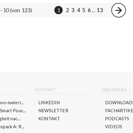
 - 10 (von 123)
1
2
3
4
5
6
...
13
E
KONTAKT
MEDIATHEK
no-materi...
LINKEDIN
DOWNLOAD
mart Pouc...
NEWSLETTER
FACHARTIKE
keit nac...
KONTAKT
PODCASTS
pack A: R...
VIDEOS