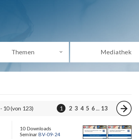
Themen
Mediathek
 - 10 (von 123)
1
2
3
4
5
6
...
13
-
10 Downloads
Seminar
BV-09-24