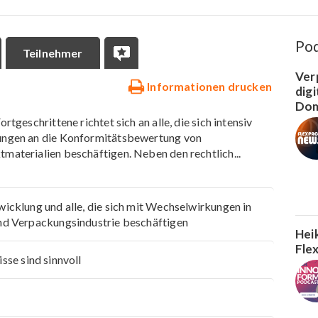
Po
Teilnehmer
Ver
Informationen drucken
dig
Dom
rtgeschrittene richtet sich an alle, die sich intensiv
ungen an die Konformitätsbewertung von
materialien beschäftigen. Neben den rechtlich
...
wicklung und alle, die sich mit Wechselwirkungen in
nd Verpackungsindustrie beschäftigen
Hei
Fle
sse sind sinnvoll