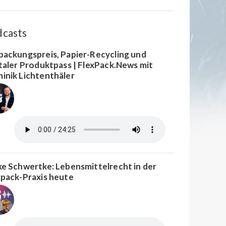
dcasts
packungspreis, Papier-Recycling und
italer Produktpass | FlexPack.News mit
inik Lichtenthäler
ke Schwertke: Lebensmittelrecht in der
xpack-Praxis heute