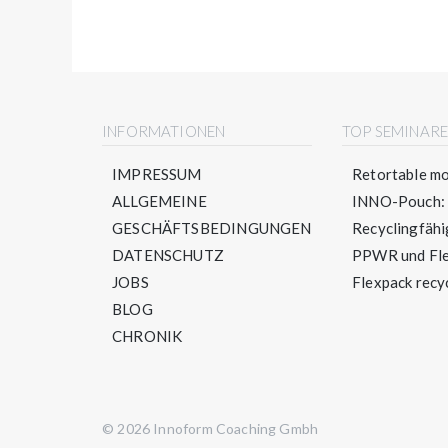
INFORMATIONEN
TOP SEMINAR
IMPRESSUM
Retortable mo
ALLGEMEINE
INNO-Pouch: S
GESCHÄFTSBEDINGUNGEN
Recyclingfähig
DATENSCHUTZ
PPWR und Flex
JOBS
Flexpack recyc
BLOG
CHRONIK
© 2026 Innoform Coaching Gmbh