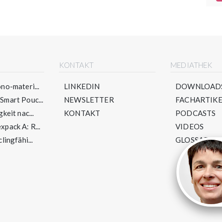
E
KONTAKT
MEDIATHEK
no-materi...
LINKEDIN
DOWNLOAD
mart Pouc...
NEWSLETTER
FACHARTIKE
keit nac...
KONTAKT
PODCASTS
pack A: R...
VIDEOS
lingfähi...
GLOSSAR