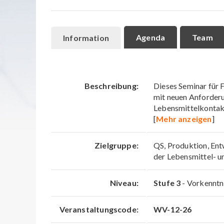
Agenda
Team
Information
Beschreibung:
Dieses Seminar für Fo
mit neuen Anforder
Lebensmittelkontakt
[
Mehr anzeigen
]
Zielgruppe:
QS, Produktion, Ent
der Lebensmittel- u
Niveau:
Stufe 3
- Vorkenntni
Veranstaltungscode:
WV-12-26