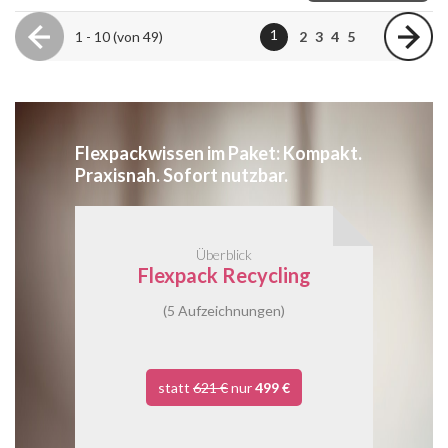
1
1 - 10 (von 49)
2
3
4
5
Flexpackwissen im Paket: Kompakt.
Praxisnah. Sofort nutzbar.
Überblick
Flexpack Recycling
(5 Aufzeichnungen)
statt
621 €
nur
499 €