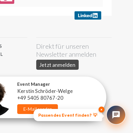
Direkt für unseren
S
Newsletter anmelden
L
Jetzt anmelden
Event Manager
Kerstin Schröder-Welge
+49 5405 80767-20
E-Mail senden
×
Passendes Event finden? 💡