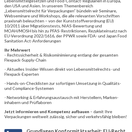
Lebensmittelgesetzen und Food-Contact-Regularien in Europa,
den USA und Asien. In unserem Themenbereich
„Lebensmittelrecht für Verpackungen“ bündeln wir Seminare,
Webseminare und Workshops, die alle relevanten Vorschriften
praxisnah beleuchten – von der Kunststoffverordnung (EU)
10/2011 über Migrationstests, NIAS-Bewertung und
MOAH/MOSH bis hin zu PFAS-Restriktionen, Rezyklateinsatz nach
EU-Verordnung 2022/1616, der PPWR sowie FDA- und Japan Food
Sanitation Act-Anforderungen
Ihr Mehrwert
- Rechtssicherheit & Risikominimierung entlang der gesamten
Flexpack-Supply-Chain
- Aktuelles Insider-Wissen direkt von Lebensmittelrechts- und
Flexpack-Experten
- Hands-on-Checklisten zur sofortigen Umsetzung in Qualitäts-
und Compliance-Systemen
- Networking & Erfahrungsaustausch mit Herstellern, Marken­
inhabern und Prüflaboren
Jetzt informieren und Kompetenz aufbauen
– damit Ihre
Verpackungen weltweit zulässig, sicher und verkehrsfähig bleiben!
Grundlagen Konformitätsarbeit: EU-Recht