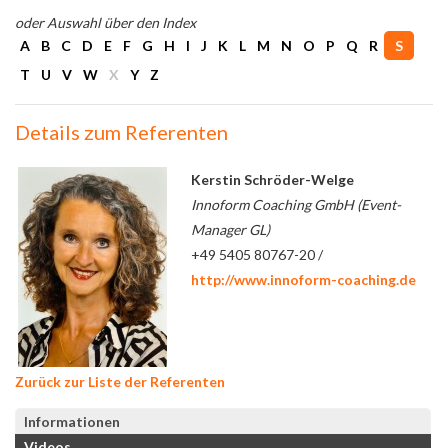
oder Auswahl über den Index
A
B
C
D
E
F
G
H
I
J
K
L
M
N
O
P
Q
R
S
T
U
V
W
X
Y
Z
Details zum Referenten
Kerstin Schröder-Welge
Innoform Coaching GmbH (Event-
Manager GL)
+49 5405 80767-20 /
http://www.innoform-coaching.de
Zurück zur Liste der Referenten
Informationen
Videos