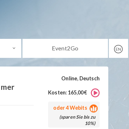
Event2Go
EN
Online, Deutsch
umer
Kosten: 165,00€
oder
4 Webits
(sparen Sie bis zu
10%)