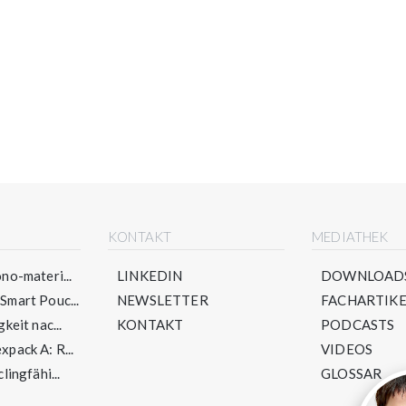
E
KONTAKT
MEDIATHEK
no-materi...
LINKEDIN
DOWNLOAD
mart Pouc...
NEWSLETTER
FACHARTIKE
keit nac...
KONTAKT
PODCASTS
pack A: R...
VIDEOS
lingfähi...
GLOSSAR