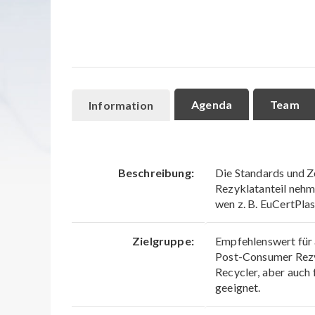
Agenda
Team
Information
Beschreibung:
Die Standards und Ze
Rezyklatanteil nehme
wen z. B. EuCertPlas
Zielgruppe:
Empfehlenswert für a
Post-Consumer Rezyk
Recycler, aber auch
geeignet.