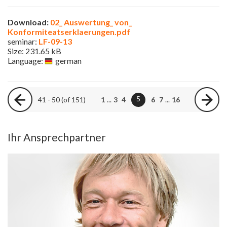
Download:
02_ Auswertung_ von_
Konformiteatserklaerungen.pdf
seminar:
LF-09-13
Size: 231.65 kB
Language:
german
5
41 - 50 (of 151)
1
...
3
4
6
7
...
16
Ihr Ansprechpartner