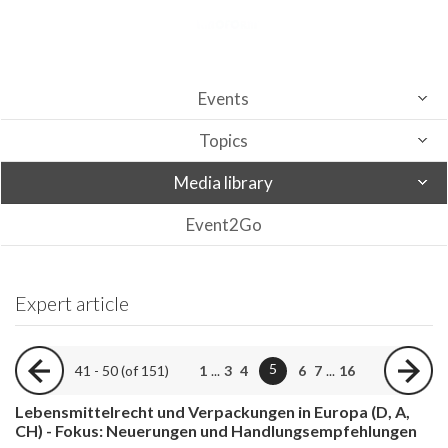
Events
Topics
Media library
Event2Go
Expert article
5
41 - 50 (of 151)
1
...
3
4
6
7
...
16
Lebensmittelrecht und Verpackungen in Europa (D, A,
CH) - Fokus: Neuerungen und Handlungsempfehlungen