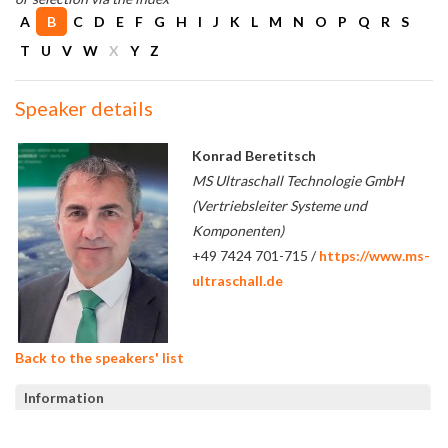
A
B
C
D
E
F
G
H
I
J
K
L
M
N
O
P
Q
R
S
T
U
V
W
X
Y
Z
Speaker details
Konrad Beretitsch
MS Ultraschall Technologie GmbH
(Vertriebsleiter Systeme und
Komponenten)
+49 7424 701-715 /
https://www.ms-
ultraschall.de
Back to the speakers' list
Information