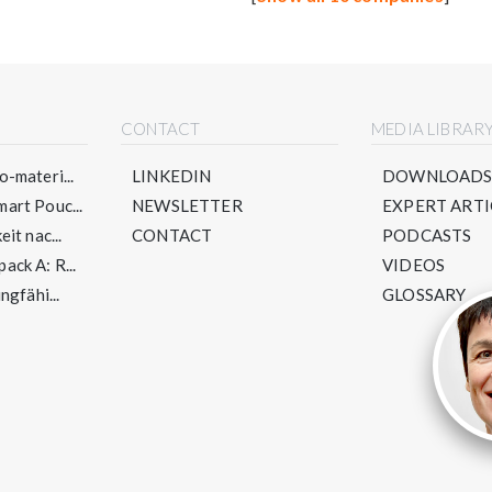
CONTACT
MEDIA LIBRAR
-materi...
LINKEDIN
DOWNLOAD
art Pouc...
NEWSLETTER
EXPERT ARTI
it nac...
CONTACT
PODCASTS
ck A: R...
VIDEOS
ngfähi...
GLOSSARY