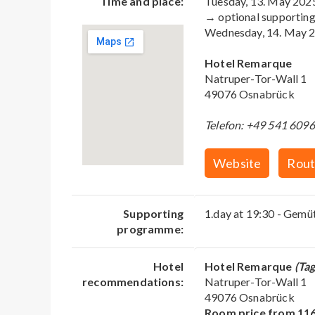
Time and place:
Tuesday, 13. May 202
→ optional supportin
Wednesday, 14. May 
Hotel Remarque
Natruper-Tor-Wall 1
49076 Osnabrück
Telefon: +49 541 609
Website
Rout
Supporting
1.day at 19:30 - Gemü
programme:
Hotel
Hotel Remarque
(Ta
recommendations:
Natruper-Tor-Wall 1
49076 Osnabrück
Room price from 11