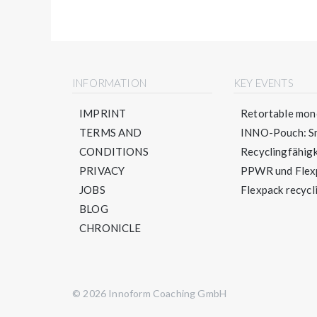
INFORMATION
KEY EVENTS
IMPRINT
Retortable mono
TERMS AND
INNO-Pouch: Sm
CONDITIONS
Recyclingfähigke
PRIVACY
PPWR und Flexpa
JOBS
Flexpack recycli
BLOG
CHRONICLE
© 2026 Innoform Coaching GmbH