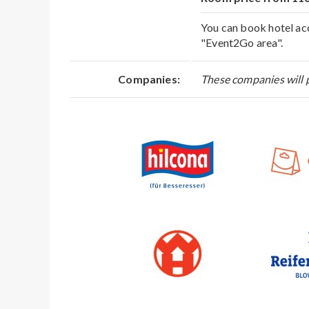
You can book hotel acc
"Event2Go area".
Companies:
These companies will p