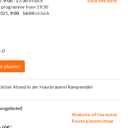
5,
9:00
-
17:30
o'clock
Save the date
g programme from 19:30
2025,
9:00
-
16:00
o'clock
6-0
e planner
tlicher Abend in der Hausbrauerei Rampendahl
gungshotel)
Website of the hotel
Route planner/map
6,00€*