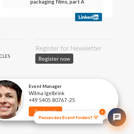
packaging films, part A
Y
Register for Newsletter
S
CLES
Register now
Event Manager
Wilma Igelbrink
+49 5405 80767-25
Send email
×
Passendes Event finden? 💡