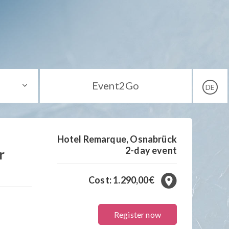
Event2Go
DE
Hotel Remarque, Osnabrück
2-day event
r
Cost: 1.290,00€
Register now