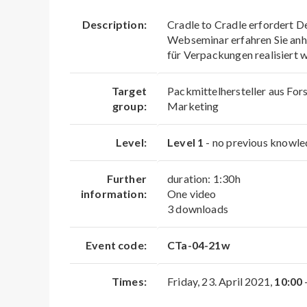
Description:
Cradle to Cradle erfordert D
Webseminar erfahren Sie anh
für Verpackungen realisiert 
Target
Packmittelhersteller aus For
group:
Marketing
Level:
Level 1
- no previous knowle
Further
duration: 1:30h
information:
One video
3 downloads
Event code:
CTa-04-21w
Times:
Friday, 23. April 2021,
10:00