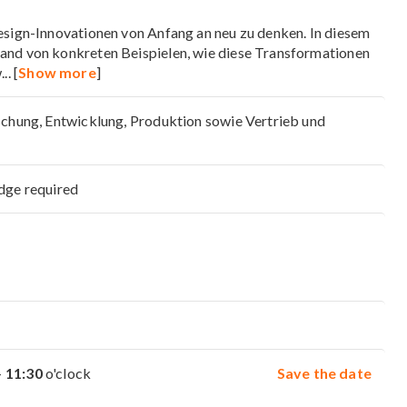
esign-Innovationen von Anfang an neu zu denken. In diesem
and von konkreten Beispielen, wie diese Transformationen
w
... [
Show more
]
schung, Entwicklung, Produktion sowie Vertrieb und
dge required
-
11:30
o'clock
Save the date