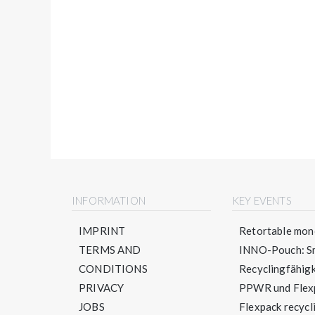
INFORMATION
KEY EVENTS
IMPRINT
Retortable mono
TERMS AND
INNO-Pouch: Sm
CONDITIONS
Recyclingfähigke
PRIVACY
PPWR und Flexpa
JOBS
Flexpack recycli