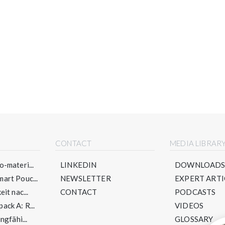
CONTACT
MEDIA LIBRAR
-materi...
LINKEDIN
DOWNLOAD
art Pouc...
NEWSLETTER
EXPERT ARTI
it nac...
CONTACT
PODCASTS
ck A: R...
VIDEOS
ngfähi...
GLOSSARY