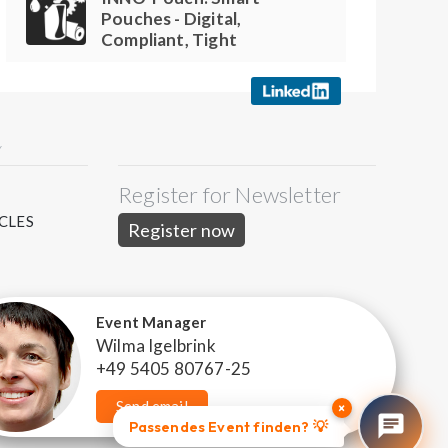
Pouches - Digital,
Compliant, Tight
Y
Register for Newsletter
S
CLES
Register now
Event Manager
Wilma Igelbrink
+49 5405 80767-25
Send email
×
Passendes Event finden? 💡