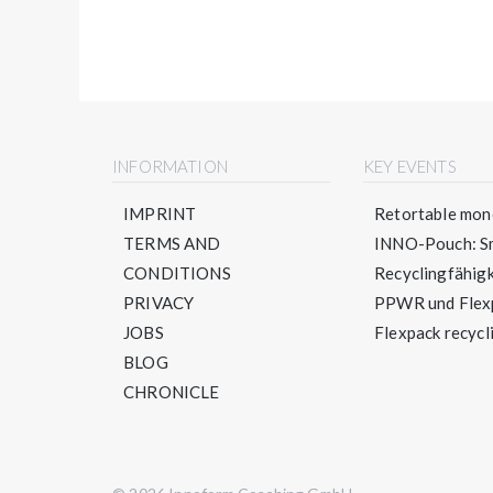
INFORMATION
KEY EVENTS
IMPRINT
Retortable mono
TERMS AND
INNO-Pouch: Sm
CONDITIONS
Recyclingfähigke
PRIVACY
PPWR und Flexpa
JOBS
Flexpack recycli
BLOG
CHRONICLE