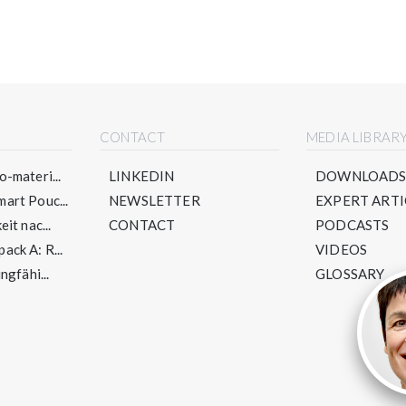
CONTACT
MEDIA LIBRAR
-materi...
LINKEDIN
DOWNLOAD
art Pouc...
NEWSLETTER
EXPERT ARTI
it nac...
CONTACT
PODCASTS
ck A: R...
VIDEOS
ngfähi...
GLOSSARY