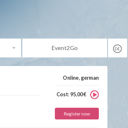
Event2Go
DE
Online, german
Cost: 95,00€
Register now