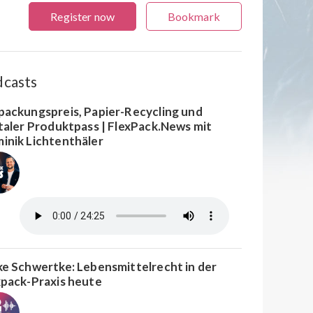
Register now
Bookmark
dcasts
packungspreis, Papier-Recycling und
italer Produktpass | FlexPack.News mit
inik Lichtenthäler
ke Schwertke: Lebensmittelrecht in der
xpack-Praxis heute