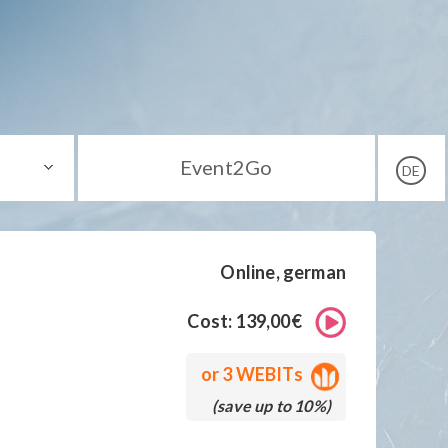
Event2Go
DE
Online, german
Cost: 139,00€
or
3 WEBITs
(save up to 10%)