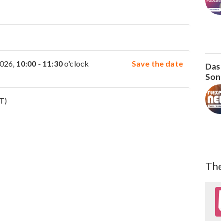
2026,
10:00
-
11:30
o'clock
Save the date
Das
Son
T)
The