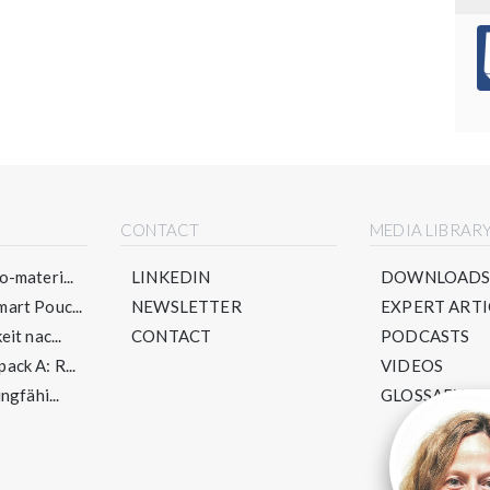
CONTACT
MEDIA LIBRAR
-materi...
LINKEDIN
DOWNLOAD
art Pouc...
NEWSLETTER
EXPERT ARTI
it nac...
CONTACT
PODCASTS
ck A: R...
VIDEOS
ngfähi...
GLOSSARY