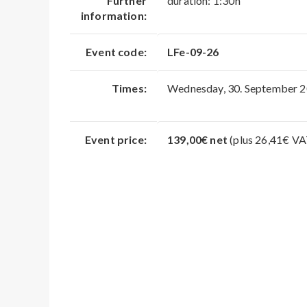
Further
duration: 1:30h
information:
Event code:
LFe-09-26
Times:
Wednesday, 30. September 
Event price:
139,00€ net
(plus 26,41€ VA