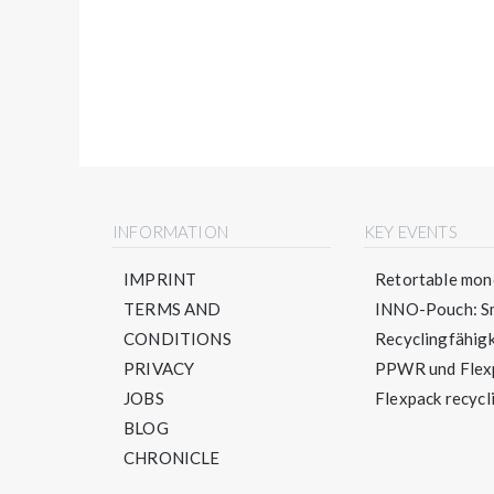
INFORMATION
KEY EVENTS
IMPRINT
Retortable mono
TERMS AND
INNO-Pouch: Sm
CONDITIONS
Recyclingfähigke
PRIVACY
PPWR und Flexpa
JOBS
Flexpack recycli
BLOG
CHRONICLE