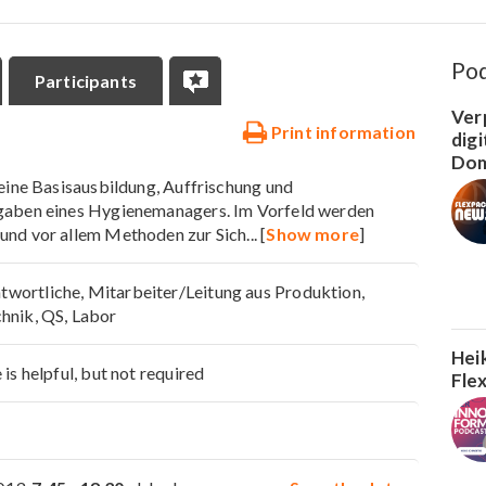
Po
Participants
Ver
Print information
dig
Dom
 eine Basisausbildung, Auffrischung und
gaben eines Hygienemanagers. Im Vorfeld werden
und vor allem Methoden zur Sich
... [
Show more
]
ortliche, Mitarbeiter/Leitung aus Produktion,
hnik, QS, Labor
Hei
is helpful, but not required
Fle