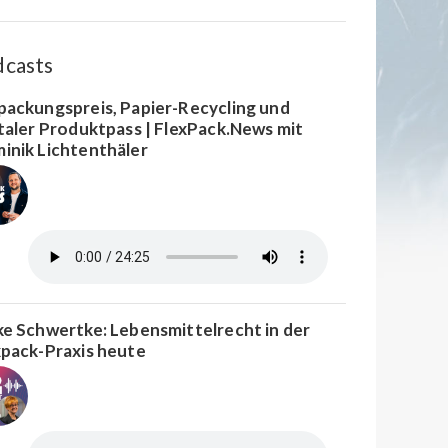
dcasts
packungspreis, Papier-Recycling und
italer Produktpass | FlexPack.News mit
inik Lichtenthäler
ke Schwertke: Lebensmittelrecht in der
xpack-Praxis heute