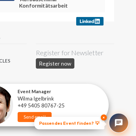
Konformitätsarbeit
Y
Register for Newsletter
S
CLES
Register now
Event Manager
Wilma Igelbrink
+49 5405 80767-25
Send email
×
Passendes Event finden? 💡