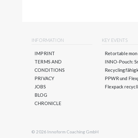
INFORMATION
KEY EVENTS
IMPRINT
Retortable mono
TERMS AND
INNO-Pouch: Sm
CONDITIONS
Recyclingfähigke
PRIVACY
PPWR und Flexpa
JOBS
Flexpack recycli
BLOG
CHRONICLE
© 2026 Innoform Coaching GmbH