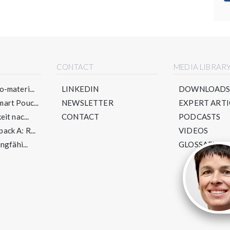
CONTACT
MEDIA LIBRAR
-materi...
LINKEDIN
DOWNLOAD
art Pouc...
NEWSLETTER
EXPERT ARTI
it nac...
CONTACT
PODCASTS
ck A: R...
VIDEOS
ngfähi...
GLOSSARY