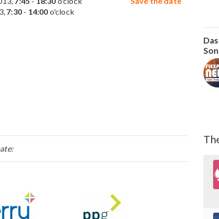
013,
7:45
-
18:30
o'clock
Save the date
3,
7:30
-
14:00
o'clock
Das
Son
The
ate: