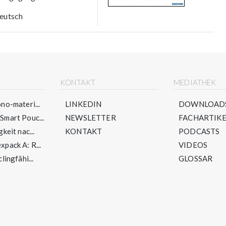
eutsch
E
KONTAKT
MEDIATHEK
no-materi...
LINKEDIN
DOWNLOAD
mart Pouc...
NEWSLETTER
FACHARTIKE
keit nac...
KONTAKT
PODCASTS
pack A: R...
VIDEOS
lingfähi...
GLOSSAR