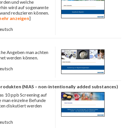
erden und welche
rhin wird auf sogenannte
wand reduzieren können.
ehr anzeigen
]
eutsch
elche Angeben man achten
hnet werden können.
eutsch
odukten (NIAS – non-intentionally added substances)
as 10 ppb Screening auf
e man einzelne Befunde
ten diskutiert werden
eutsch