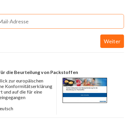
Weiter
ür die Beurteilung von Packstoffen
lick zur europäischen
ne Konformitätserklärung
 und auf die für eine
r eingegangen
eutsch