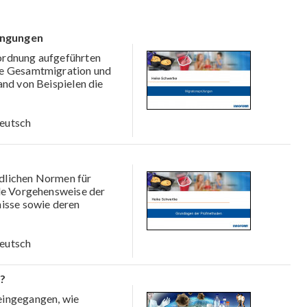
ingungen
rordnung aufgeführten
ie Gesamtmigration und
and von Beispielen die
eutsch
edlichen Normen für
lle Vorgehensweise der
nisse sowie deren
eutsch
t?
 eingegangen, wie