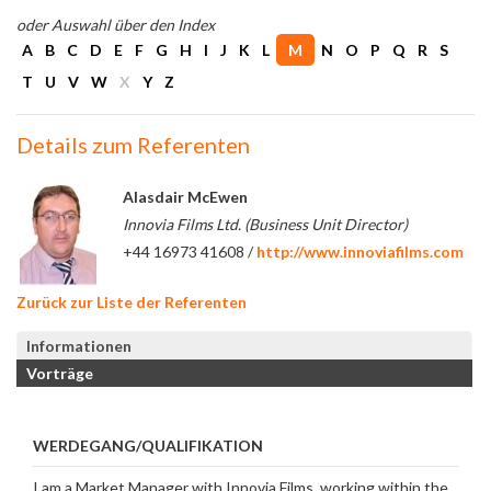
oder Auswahl über den Index
A
B
C
D
E
F
G
H
I
J
K
L
M
N
O
P
Q
R
S
T
U
V
W
X
Y
Z
Details zum Referenten
Alasdair McEwen
Innovia Films Ltd. (Business Unit Director)
+44 16973 41608 /
http://www.innoviafilms.com
Zurück zur Liste der Referenten
Informationen
Vorträge
WERDEGANG/QUALIFIKATION
I am a Market Manager with Innovia Films, working within the