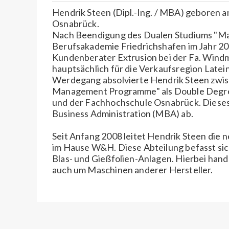
Hendrik Steen (Dipl.-Ing. / MBA) geboren a
Osnabrück.
Nach Beendigung des Dualen Studiums "Ma
Berufsakademie Friedrichshafen im Jahr 20
Kundenberater Extrusion bei der Fa. Windm
hauptsächlich für die Verkaufsregion Latein
Werdegang absolvierte Hendrik Steen zwis
Management Programme" als Double Degree
und der Fachhochschule Osnabrück. Dieses S
Business Administration (MBA) ab.
Seit Anfang 2008 leitet Hendrik Steen die
im Hause W&H. Diese Abteilung befasst si
Blas- und Gießfolien-Anlagen. Hierbei han
auch um Maschinen anderer Hersteller.