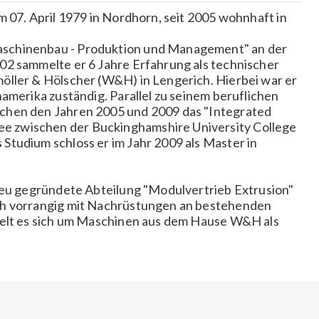
m 07. April 1979 in Nordhorn, seit 2005 wohnhaft in
schinenbau - Produktion und Management" an der
02 sammelte er 6 Jahre Erfahrung als technischer
öller & Hölscher (W&H) in Lengerich. Hierbei war er
amerika zuständig. Parallel zu seinem beruflichen
chen den Jahren 2005 und 2009 das "Integrated
 zwischen der Buckinghamshire University College
tudium schloss er im Jahr 2009 als Master in
 neu gegründete Abteilung "Modulvertrieb Extrusion"
ch vorrangig mit Nachrüstungen an bestehenden
delt es sich um Maschinen aus dem Hause W&H als