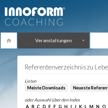
Veranstaltungen
Referentenverzeichnis zu Leb
Listen
Meiste Downloads
Neueste Referen
oder Auswahl über den Index
A
B
C
D
E
F
G
H
I
J
K
L
M
N
O