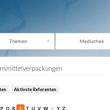
Themen
Mediathek
ensmittelverpackungen
ten
Aktivste Referenten
P
Q
R
S
T
U
V
W
X
Y
Z