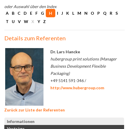
oder Auswahl über den Index
A
B
C
D
E
F
G
H
I
J
K
L
M
N
O
P
Q
R
S
T
U
V
W
X
Y
Z
Details zum Referenten
Dr. Lars Hancke
hubergroup print solutions (Manager
Business Development Flexible
Packaging)
+49 5141 591-346 /
http://www.hubergroup.com
Zurück zur Liste der Referenten
Informationen
Vorträge