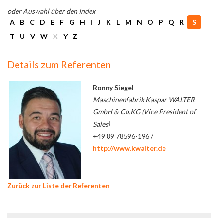
oder Auswahl über den Index
A
B
C
D
E
F
G
H
I
J
K
L
M
N
O
P
Q
R
S
T
U
V
W
X
Y
Z
Details zum Referenten
Ronny Siegel
Maschinenfabrik Kaspar WALTER
GmbH & Co.KG (Vice President of
Sales)
+49 89 78596-196 /
http://www.kwalter.de
Zurück zur Liste der Referenten