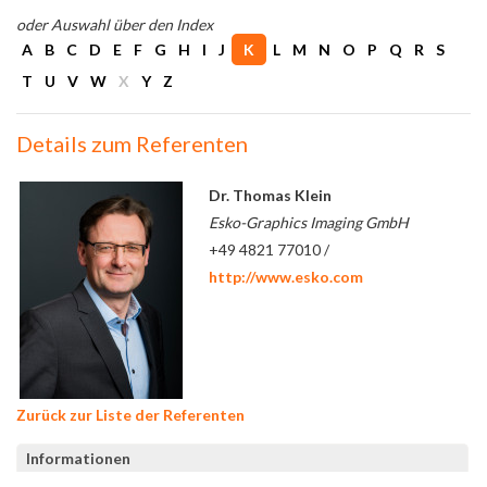
oder Auswahl über den Index
A
B
C
D
E
F
G
H
I
J
K
L
M
N
O
P
Q
R
S
T
U
V
W
X
Y
Z
Details zum Referenten
Dr. Thomas Klein
Esko-Graphics Imaging GmbH
+49 4821 77010 /
http://www.esko.com
Zurück zur Liste der Referenten
Informationen