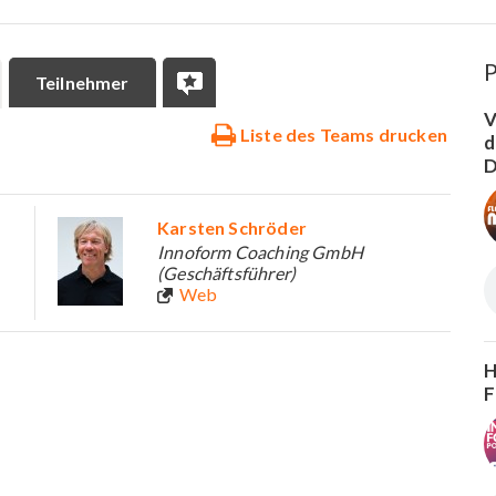
P
Teilnehmer
V
Liste des Teams drucken
d
D
Karsten Schröder
Innoform Coaching GmbH
(Geschäftsführer)
Web
H
F