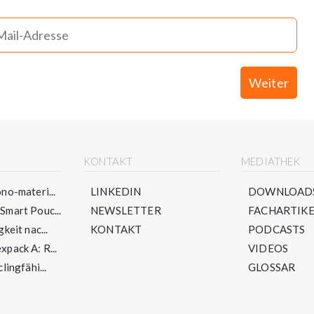
Weiter
E
KONTAKT
MEDIATHEK
no-materi...
LINKEDIN
DOWNLOAD
mart Pouc...
NEWSLETTER
FACHARTIKE
keit nac...
KONTAKT
PODCASTS
pack A: R...
VIDEOS
lingfähi...
GLOSSAR