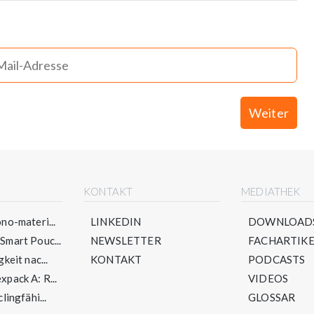
Weiter
E
KONTAKT
MEDIATHEK
no-materi...
LINKEDIN
DOWNLOAD
mart Pouc...
NEWSLETTER
FACHARTIKE
keit nac...
KONTAKT
PODCASTS
pack A: R...
VIDEOS
lingfähi...
GLOSSAR